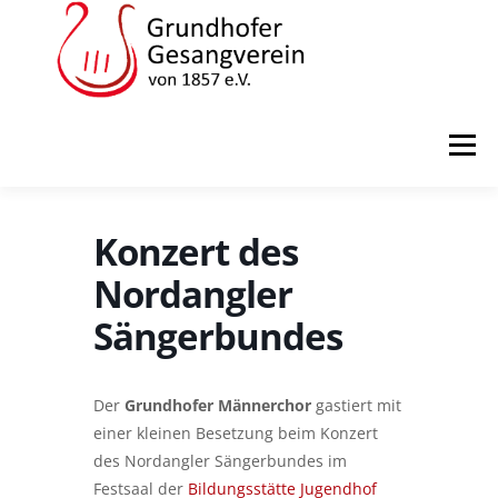
Zum
Inhalt
springen
Menü
STARTSEITE
ÜBER UNS
TERMINE
Konzert des
Nordangler
VORSTAND
GALERIE
KONTAKT
Sängerbundes
DOWNLOAD
IMPRESSUM
Der
Grundhofer Männerchor
gastiert mit
einer kleinen Besetzung beim Konzert
des Nordangler Sängerbundes im
Festsaal der
Bildungsstätte Jugendhof