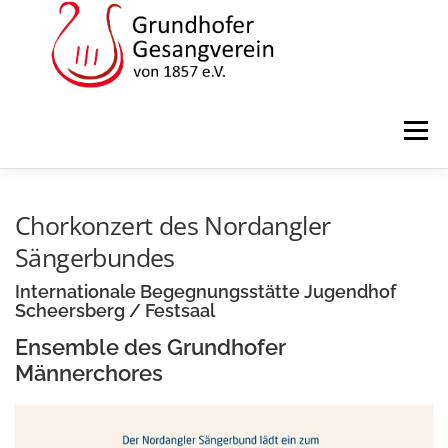
Zum
Inhalt
springen
Menü
STARTSEITE
ÜBER UNS
TERMINE
Chorkonzert des Nordangler
Sängerbundes
VORSTAND
GALERIE
KONTAKT
Internationale Begegnungsstätte Jugendhof
Scheersberg / Festsaal
Ensemble des Grundhofer
DOWNLOAD
IMPRESSUM
Männerchores